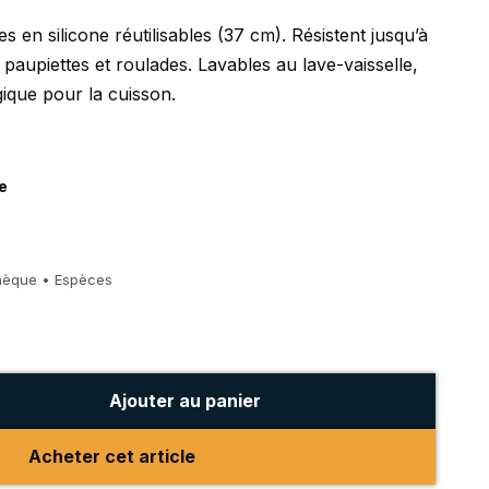
res en silicone réutilisables (37 cm). Résistent jusqu’à
 paupiettes et roulades. Lavables au lave-vaisselle,
gique pour la cuisson.
e
hèque • Espèces
Ajouter au panier
Acheter cet article