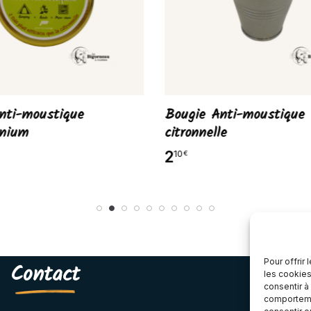
nti-moustique
Bougie Anti-moustique 
anium
citronnelle
2
10
€
Pour offrir
Contact
les cookies
consentir à
comportemen