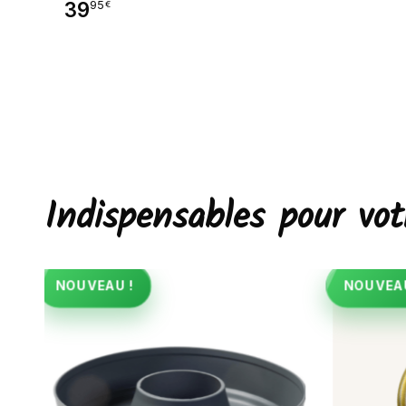
39
95
€
Indispensables pour v
NOUVEAU !
NOUVEAU