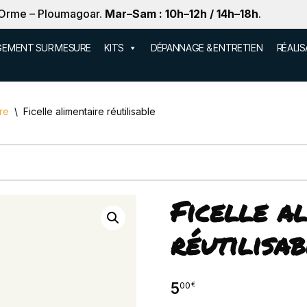
 Orme – Ploumagoar.
Mar–Sam : 10h–12h / 14h–18h
.
EMENT SUR MESURE
KITS
DÉPANNAGE & ENTRETIEN
RÉALI
re
\
Ficelle alimentaire réutilisable
Ficelle a
réutilisa
5
00
€