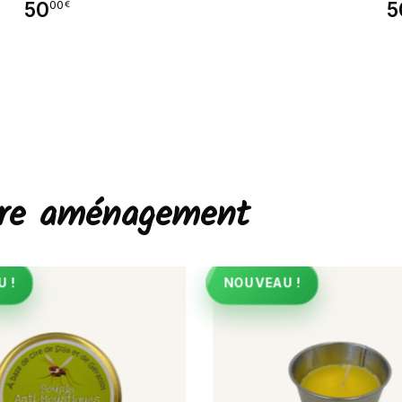
50
5
00
€
otre aménagement
 !
NOUVEAU !