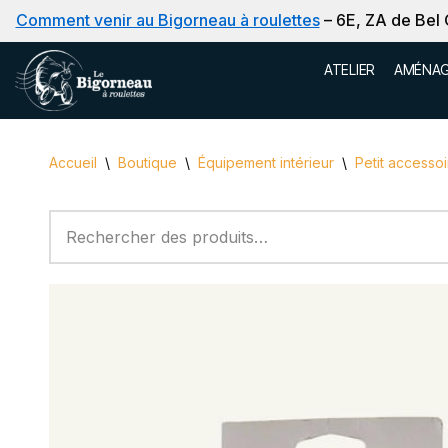
Comment venir au Bigorneau à roulettes
– 6E, ZA de Bel
Aller
ATELIER
AMÉNAG
au
contenu
Accueil
\
Boutique
\
Équipement intérieur
\
Petit accessoi