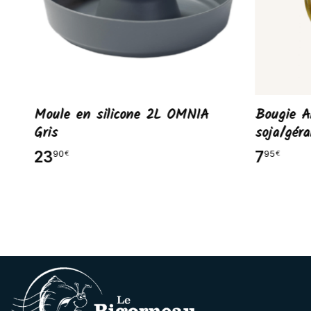
IA
Moule en silicone 2L OMNIA
Bougie A
Gris
soja/gér
23
7
90
95
€
€