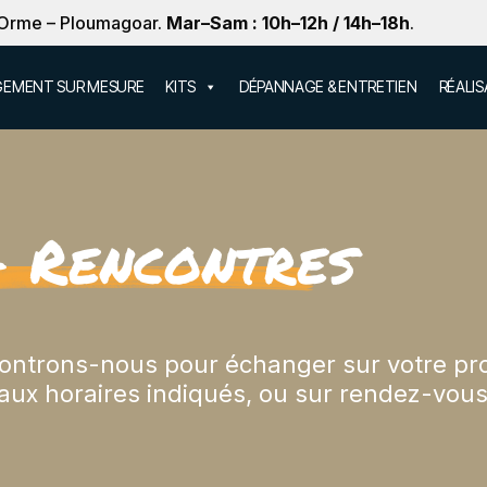
 Orme – Ploumagoar.
Mar–Sam : 10h–12h / 14h–18h
.
EMENT SUR MESURE
KITS
DÉPANNAGE & ENTRETIEN
RÉALI
& Rencontres
ntrons-nous pour échanger sur votre proj
aux horaires indiqués, ou sur rendez-vous