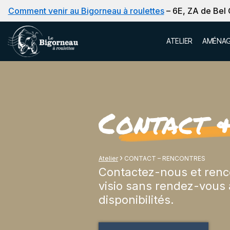
Comment venir au Bigorneau à roulettes
– 6E, ZA de Bel
Aller
ATELIER
AMÉNAG
au
contenu
Contact 
›
Atelier
CONTACT – RENCONTRES
Contactez-nous et renco
visio sans rendez-vous 
disponibilités.