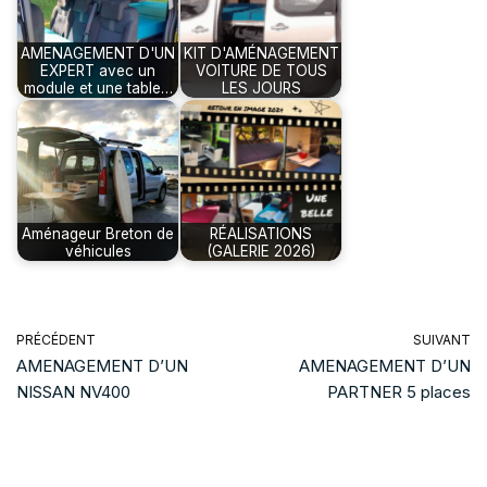
AMENAGEMENT D'UN
KIT D'AMÉNAGEMENT
EXPERT avec un
VOITURE DE TOUS
module et une table…
LES JOURS
Aménageur Breton de
RÉALISATIONS
véhicules
(GALERIE 2026)
PRÉCÉDENT
SUIVANT
AMENAGEMENT D’UN
AMENAGEMENT D’UN
NISSAN NV400
PARTNER 5 places