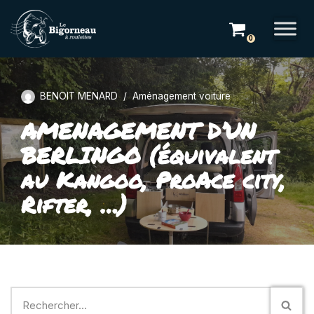
Aller
0
au
contenu
BENOIT MENARD
Aménagement voiture
AMENAGEMENT D’UN
BERLINGO (équivalent
au Kangoo, ProAce city,
Rifter, …)