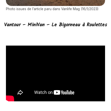
Photo issues de l’article paru dans Vanlife Mag (16/1/2023)
Vantour – MiniVan – Le Bigorneau à Roulettes