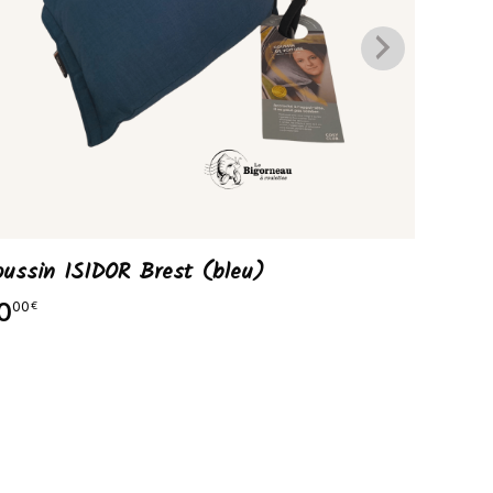
oussin ISIDOR Brest (bleu)
Coussi
0
50
00
00
€
€