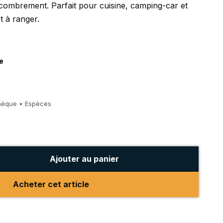
ncombrement. Parfait pour cuisine, camping-car et
et à ranger.
e
hèque • Espèces
Ajouter au panier
Acheter cet article