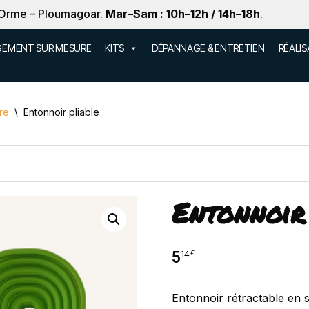
 Orme – Ploumagoar.
Mar–Sam : 10h–12h / 14h–18h
.
EMENT SUR MESURE
KITS
DÉPANNAGE & ENTRETIEN
RÉALI
re
\
Entonnoir pliable
Entonnoir
5
14
€
Entonnoir rétractable en s