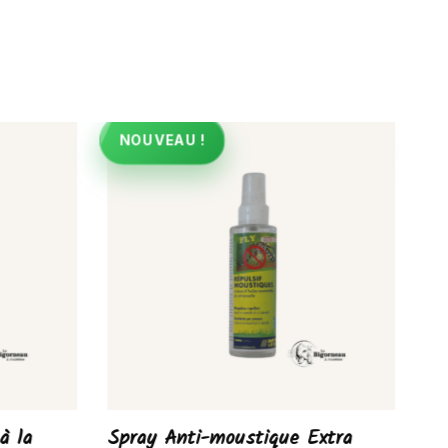
NOUVEAU !
N
à la
Spray Anti-moustique Extra
Li