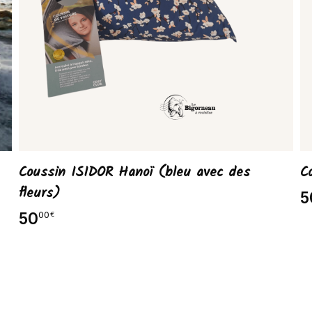
Coussin ISIDOR Hanoï (bleu avec des
C
fleurs)
5
50
00
€