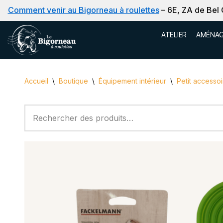
Comment venir au Bigorneau à roulettes
– 6E, ZA de Bel
Aller
ATELIER
AMÉNAG
au
contenu
Accueil
\
Boutique
\
Équipement intérieur
\
Petit accessoi