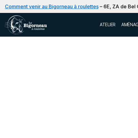
Comment venir au Bigorneau à roulettes
– 6E, ZA de Bel
Aller
ATELIER
AMÉNAG
au
contenu