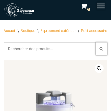
0
Aller
au
contenu
Accueil
\
Boutique
\
Équipement extérieur
\
Petit accessoire
\