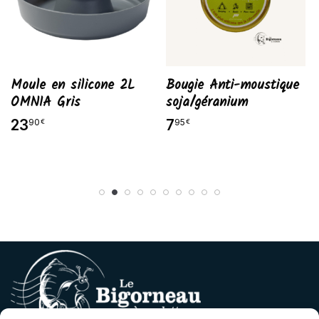
Moule en silicone 2L
Bougie Anti-moustique
OMNIA Gris
soja/géranium
23
7
90
95
€
€