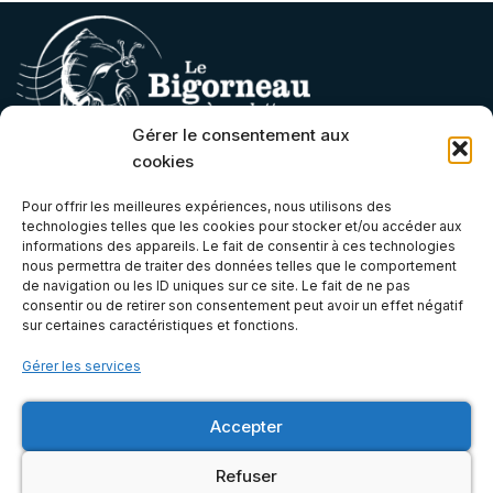
Gérer le consentement aux
cookies
Contact
Pour offrir les meilleures expériences, nous utilisons des
technologies telles que les cookies pour stocker et/ou accéder aux
contact@lebigorneauaroulettes.fr
informations des appareils. Le fait de consentir à ces technologies
nous permettra de traiter des données telles que le comportement
(+33) 07 66 68 06 21
de navigation ou les ID uniques sur ce site. Le fait de ne pas
Atelier & Boutique
consentir ou de retirer son consentement peut avoir un effet négatif
sur certaines caractéristiques et fonctions.
Gérer les services
6E, Zone Artisanale de Bel Orme, 22970 Ploumagoar, Côtes-
d'Armor (Bretagne)
Accepter
Mentions légales
Refuser
© 2026 Le Bigorneau à Roulettes | Accessoires camping-