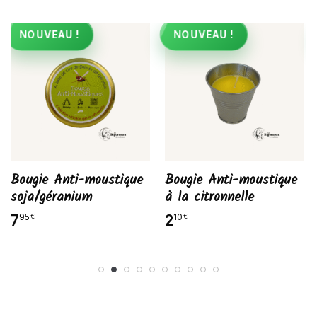
NOUVEAU !
NOUVEAU !
Bougie Anti-moustique
Bougie Anti-moustique
soja/géranium
à la citronnelle
7
2
95
10
€
€