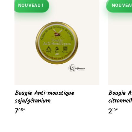
NOUVEAU !
NOUVEAU
Bougie Anti-moustique
Bougie A
soja/géranium
citronnel
7
2
95
10
€
€