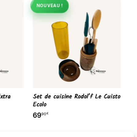
NOUVEAU !
N
xtra
Set de cuisine Rodol’f Le Cuisto
Se
Ecolo
2
69
90
€