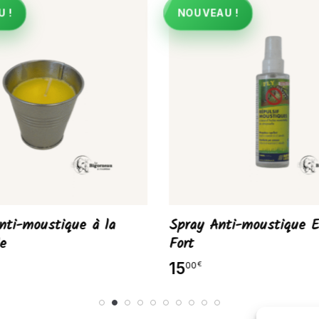
 !
NOUVEAU !
nti-moustique à la
Spray Anti-moustique E
le
Fort
15
00
€