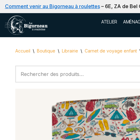
Comment venir au Bigorneau à roulettes
– 6E, ZA de Bel
Aller
ATELIER
AMÉNAG
au
contenu
Accueil
\
Boutique
\
Librairie
\
Carnet de voyage enfant