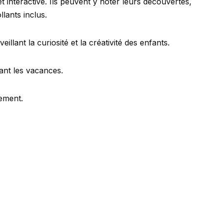
t interactive. Ils peuvent y noter leurs découvertes,
lants inclus.
lant la curiosité et la créativité des enfants.
ant les vacances.
nement.