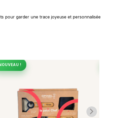
s pour garder une trace joyeuse et personnalisée
NOUVEAU !
NOUVE