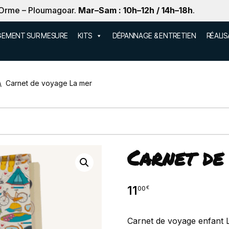
 Orme – Ploumagoar.
Mar–Sam : 10h–12h / 14h–18h
.
EMENT SUR MESURE
KITS
DÉPANNAGE & ENTRETIEN
RÉALI
\
Carnet de voyage La mer
Carnet de
11
00
€
Carnet de voyage enfant