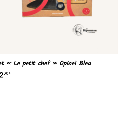
et « Le petit chef » Opinel Bleu
Set « 
2
42
00
00
€
€