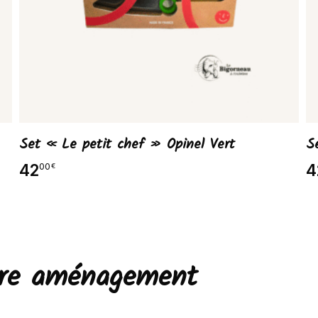
Set « Le petit chef » Opinel Vert
S
42
4
00
€
otre aménagement