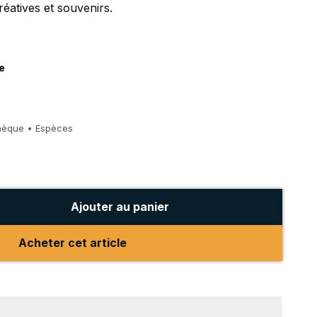
réatives et souvenirs.
e
hèque • Espèces
Ajouter au panier
Acheter cet article