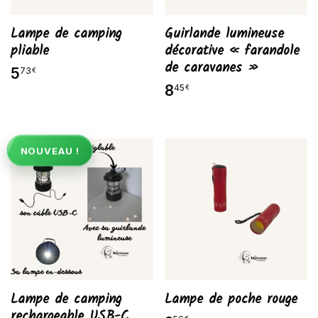
Lampe de camping
Guirlande lumineuse
pliable
décorative « farandole
de caravanes »
5
73
€
8
45
€
NOUVEAU !
Lampe de camping
Lampe de poche rouge
rechargeable USB-C