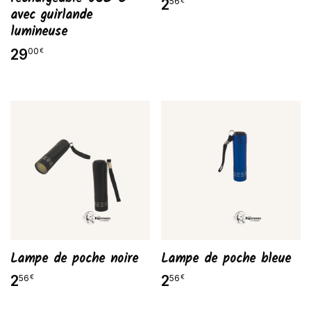
2
56
€
avec guirlande
lumineuse
29
00
€
Lampe de poche noire
Lampe de poche bleue
2
2
56
56
€
€