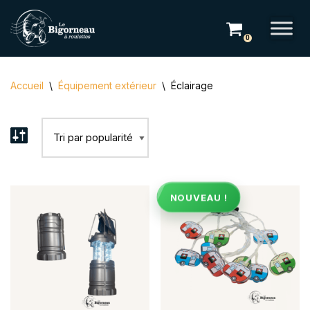
Aller
0
au
contenu
Accueil
\
Équipement extérieur
\
Éclairage
NOUVEAU !