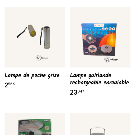
Lampe de poche grise
Lampe guirlande
rechargeable enroulable
2
56
€
23
04
€