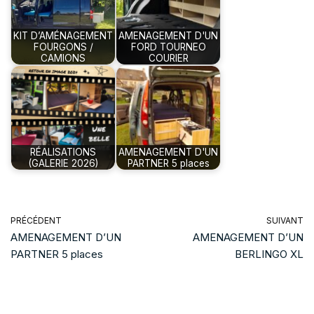
KIT D’AMÉNAGEMENT
AMENAGEMENT D'UN
FOURGONS /
FORD TOURNEO
CAMIONS
COURIER
RÉALISATIONS
AMENAGEMENT D'UN
(GALERIE 2026)
PARTNER 5 places
PRÉCÉDENT
SUIVANT
AMENAGEMENT D’UN
AMENAGEMENT D’UN
PARTNER 5 places
BERLINGO XL