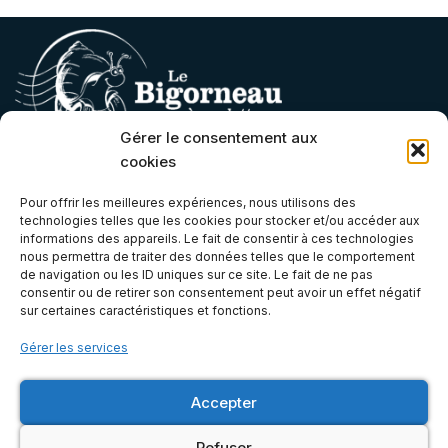
Gérer le consentement aux
cookies
Contact
Pour offrir les meilleures expériences, nous utilisons des
technologies telles que les cookies pour stocker et/ou accéder aux
contact@lebigorneauaroulettes.fr
informations des appareils. Le fait de consentir à ces technologies
nous permettra de traiter des données telles que le comportement
(+33) 07 66 68 06 21
de navigation ou les ID uniques sur ce site. Le fait de ne pas
Atelier & Boutique
consentir ou de retirer son consentement peut avoir un effet négatif
sur certaines caractéristiques et fonctions.
Gérer les services
6E, Zone Artisanale de Bel Orme, 22970 Ploumagoar, Côtes-
d'Armor (Bretagne)
Accepter
Mentions légales
Refuser