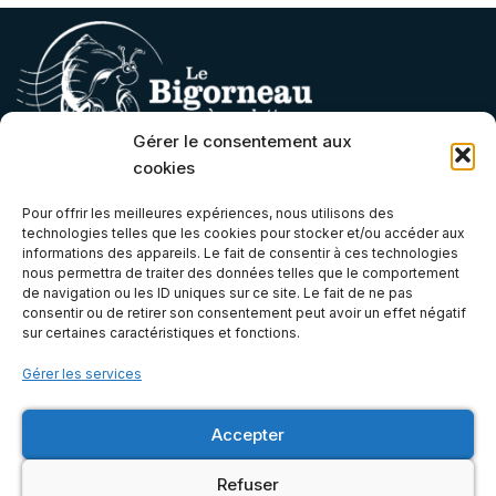
Gérer le consentement aux
cookies
Contact
Pour offrir les meilleures expériences, nous utilisons des
technologies telles que les cookies pour stocker et/ou accéder aux
contact@lebigorneauaroulettes.fr
informations des appareils. Le fait de consentir à ces technologies
nous permettra de traiter des données telles que le comportement
(+33) 07 66 68 06 21
de navigation ou les ID uniques sur ce site. Le fait de ne pas
Atelier & Boutique
consentir ou de retirer son consentement peut avoir un effet négatif
sur certaines caractéristiques et fonctions.
Gérer les services
6E, Zone Artisanale de Bel Orme, 22970 Ploumagoar, Côtes-
d'Armor (Bretagne)
Accepter
Mentions légales
Refuser
© 2026 Le Bigorneau à Roulettes | Accessoires camping-