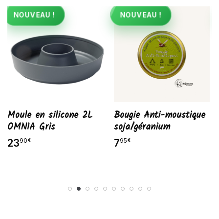
NOUVEAU !
NOUVEAU !
Moule en silicone 2L
Bougie Anti-moustique
OMNIA Gris
soja/géranium
23
7
90
95
€
€