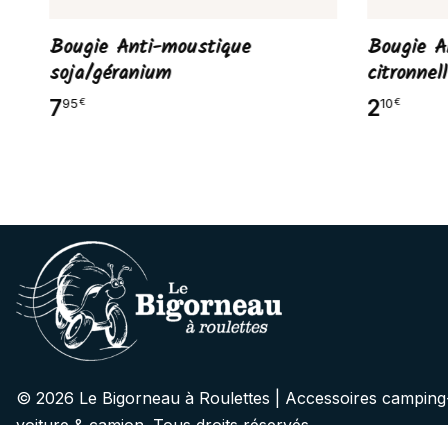
Bougie Anti-moustique
Bougie A
soja/géranium
citronnel
7
2
95
10
€
€
© 2026 Le Bigorneau à Roulettes | Accessoires camping
voiture & camion. Tous droits réservés.