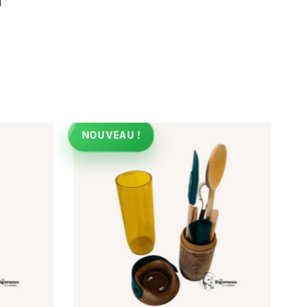
1
NOUVEAU !
N