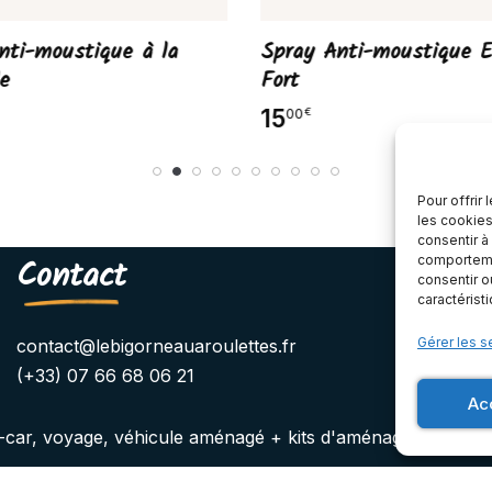
nti-moustique à la
Spray Anti-moustique E
le
Fort
15
00
€
Pour offrir
les cookies
consentir à
Contact
comportemen
consentir o
caractérist
Gérer les s
contact@lebigorneauaroulettes.fr
(+33) 07 66 68 06 21
Ac
-car, voyage, véhicule aménagé + kits d'aménagement