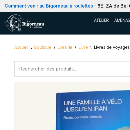
Comment venir au Bigorneau à roulettes
– 6E, ZA de Bel
Aller
ATELIER
AMÉNAG
au
contenu
Accueil
\
Boutique
\
Librairie
\
Livre
\
Livres de voyages 