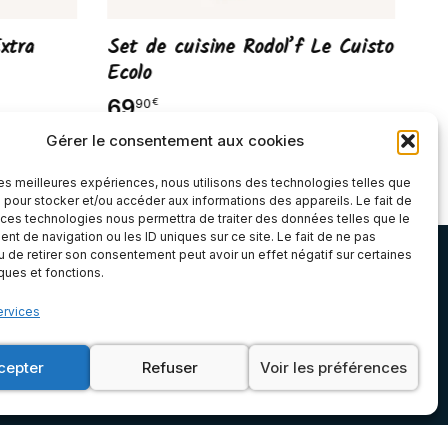
xtra
Set de cuisine Rodol’f Le Cuisto
Se
Ecolo
2
69
90
€
Gérer le consentement aux cookies
 les meilleures expériences, nous utilisons des technologies telles que
 pour stocker et/ou accéder aux informations des appareils. Le fait de
 ces technologies nous permettra de traiter des données telles que le
Atelier & Boutique
t de navigation ou les ID uniques sur ce site. Le fait de ne pas
u de retirer son consentement peut avoir un effet négatif sur certaines
iques et fonctions.
ervices
6E, Zone Artisanale de Bel Orme, 22970 Ploumagoar,
Côtes-d'Armor (Bretagne)
cepter
Refuser
Voir les préférences
Mentions légales