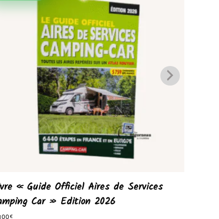
ivre « Guide Officiel Aires de Services
Guide 
amping Car » Edition 2026
24
00
€
00
€