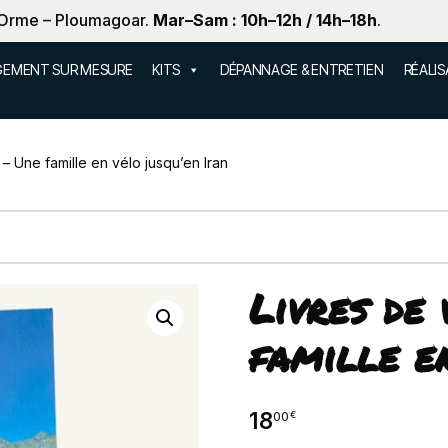
 Orme – Ploumagoar.
Mar–Sam : 10h–12h / 14h–18h
.
EMENT SUR MESURE
KITS
DÉPANNAGE & ENTRETIEN
RÉALI
– Une famille en vélo jusqu’en Iran
Livres de
famille e
18
00
€