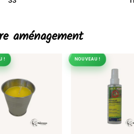
33
1
otre aménagement
 !
NOUVEAU !