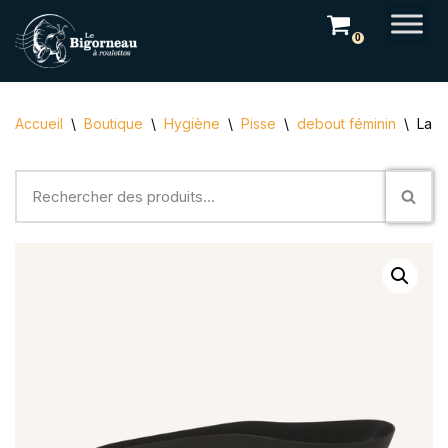
0
Aller
au
contenu
Accueil
\
Boutique
\
Hygiène
\
Pisse
\
debout féminin
\
La M