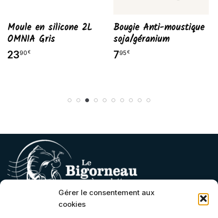
one 2L
Bougie Anti-moustique
Bougie Anti-mou
soja/géranium
à la citronnelle
7
2
95
10
€
€
Gérer le consentement aux
cookies
Contact