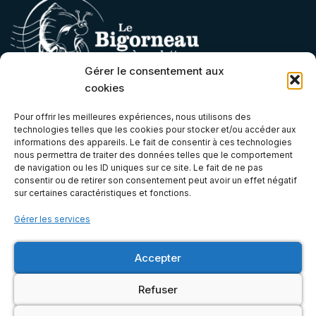
Gérer le consentement aux
cookies
Contact
Pour offrir les meilleures expériences, nous utilisons des
technologies telles que les cookies pour stocker et/ou accéder aux
contact@lebigorneauaroulettes.fr
informations des appareils. Le fait de consentir à ces technologies
nous permettra de traiter des données telles que le comportement
(+33) 07 66 68 06 21
de navigation ou les ID uniques sur ce site. Le fait de ne pas
Atelier & Boutique
consentir ou de retirer son consentement peut avoir un effet négatif
sur certaines caractéristiques et fonctions.
Gérer les services
6E, Zone Artisanale de Bel Orme, 22970 Ploumagoar, Côtes-
d'Armor (Bretagne)
Accepter
Mentions légales
Refuser
© 2026 Le Bigorneau à Roulettes | Accessoires camping-
car, voyage, véhicule aménagé + kits d'aménagement