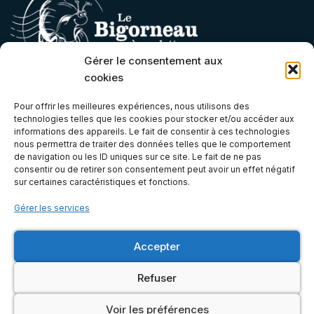
Gérer le consentement aux
cookies
Contact
Pour offrir les meilleures expériences, nous utilisons des
technologies telles que les cookies pour stocker et/ou accéder aux
contact@lebigorneauaroulettes.fr
informations des appareils. Le fait de consentir à ces technologies
nous permettra de traiter des données telles que le comportement
(+33) 07 66 68 06 21
de navigation ou les ID uniques sur ce site. Le fait de ne pas
Atelier & Boutique
consentir ou de retirer son consentement peut avoir un effet négatif
sur certaines caractéristiques et fonctions.
Gérer les services
6E, Zone Artisanale de Bel Orme, 22970 Ploumagoar, Côtes-
d'Armor (Bretagne)
Accepter
Mentions légales
Refuser
© 2026 Le Bigorneau à Roulettes | Accessoires camping-
car, voyage, véhicule aménagé + kits d'aménagement
Voir les préférences
voiture & camion. Tous droits réservés.