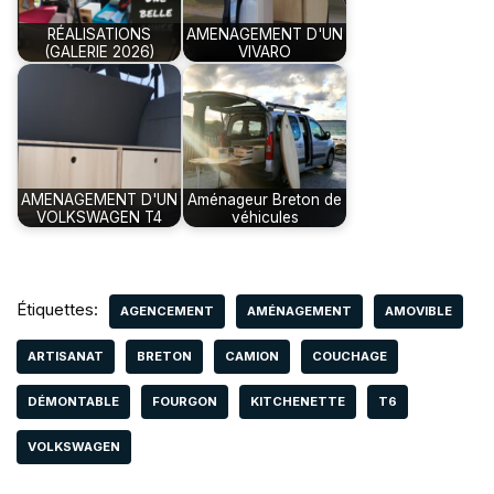
RÉALISATIONS
AMENAGEMENT D'UN
(GALERIE 2026)
VIVARO
AMENAGEMENT D'UN
Aménageur Breton de
VOLKSWAGEN T4
véhicules
Étiquettes:
AGENCEMENT
AMÉNAGEMENT
AMOVIBLE
ARTISANAT
BRETON
CAMION
COUCHAGE
DÉMONTABLE
FOURGON
KITCHENETTE
T6
VOLKSWAGEN