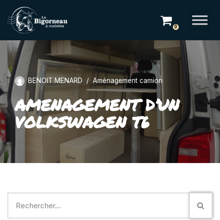
Aller
0
au
contenu
BENOIT MENARD
Aménagement camion
AMENAGEMENT D’UN
VOLKSWAGEN T6